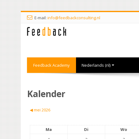
E-mail:
info@feedbackconsulting.nl
Feedback Academy
Nederlands ‎(nl)‎
Kalender
◀︎
mei 2026
Ma
Di
Wo