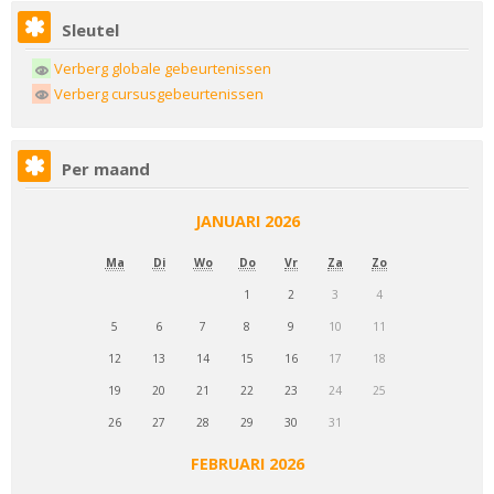
Sleutel
Verberg globale gebeurtenissen
Verberg cursusgebeurtenissen
Per maand
JANUARI 2026
Ma
Di
Wo
Do
Vr
Za
Zo
1
2
3
4
5
6
7
8
9
10
11
12
13
14
15
16
17
18
19
20
21
22
23
24
25
26
27
28
29
30
31
FEBRUARI 2026