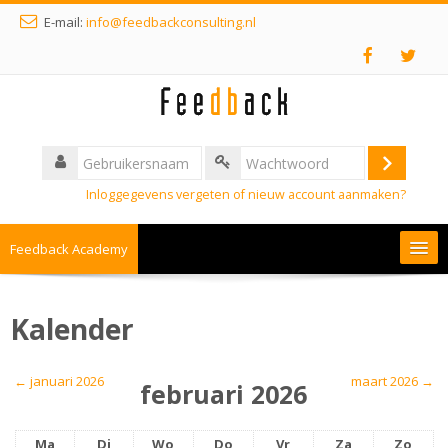
E-mail:
info@feedbackconsulting.nl
Inloggegevens vergeten of nieuw account aanmaken?
Feedback Academy
Nederlands ‎(nl)‎
Kalender
←
januari 2026
maart 2026
→
februari 2026
Ma
Di
Wo
Do
Vr
Za
Zo