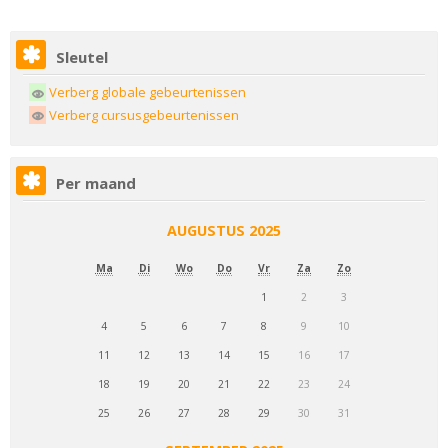
Sleutel
Verberg globale gebeurtenissen
Verberg cursusgebeurtenissen
Per maand
AUGUSTUS 2025
Ma
Di
Wo
Do
Vr
Za
Zo
1
2
3
4
5
6
7
8
9
10
11
12
13
14
15
16
17
18
19
20
21
22
23
24
25
26
27
28
29
30
31