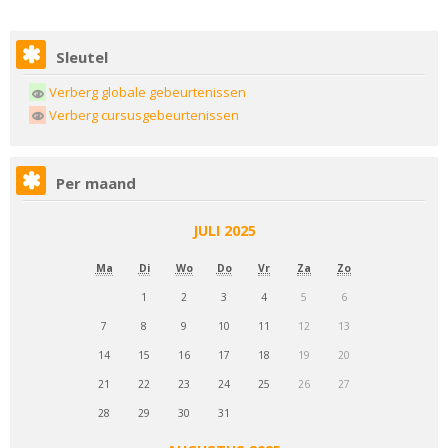
Sleutel
Verberg globale gebeurtenissen
Verberg cursusgebeurtenissen
Per maand
JULI 2025
Ma
Di
Wo
Do
Vr
Za
Zo
1
2
3
4
5
6
7
8
9
10
11
12
13
14
15
16
17
18
19
20
21
22
23
24
25
26
27
28
29
30
31