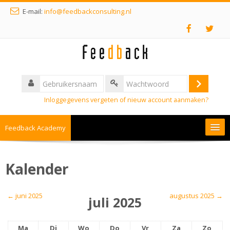
E-mail:
info@feedbackconsulting.nl
Inloggegevens vergeten of nieuw account aanmaken?
Feedback Academy
Nederlands ‎(nl)‎
Kalender
←
juni 2025
augustus 2025
→
juli 2025
Ma
Di
Wo
Do
Vr
Za
Zo