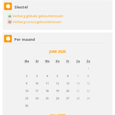
Sleutel
Verberg globale gebeurtenissen
Verberg cursusgebeurtenissen
Per maand
JUNI 2025
Ma
Di
Wo
Do
Vr
Za
Zo
1
2
3
4
5
6
7
8
9
10
11
12
13
14
15
16
17
18
19
20
21
22
23
24
25
26
27
28
29
30