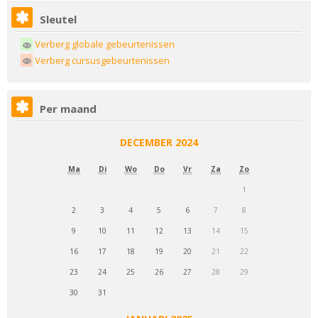
Sleutel
Verberg globale gebeurtenissen
Verberg cursusgebeurtenissen
Per maand
DECEMBER 2024
Ma
Di
Wo
Do
Vr
Za
Zo
1
2
3
4
5
6
7
8
9
10
11
12
13
14
15
16
17
18
19
20
21
22
23
24
25
26
27
28
29
30
31