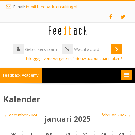
E-mail:
info@feedbackconsulting.nl
Inloggegevens vergeten of nieuw account aanmaken?
Feedback Academy
Nederlands ‎(nl)‎
Kalender
←
december 2024
februari 2025
→
januari 2025
Ma
Di
Wo
Do
Vr
Za
Zo