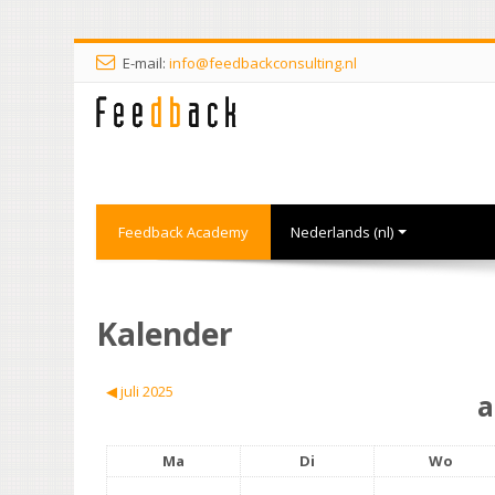
E-mail:
info@feedbackconsulting.nl
Feedback Academy
Nederlands ‎(nl)‎
Kalender
◀︎
juli 2025
a
Ma
Di
Wo