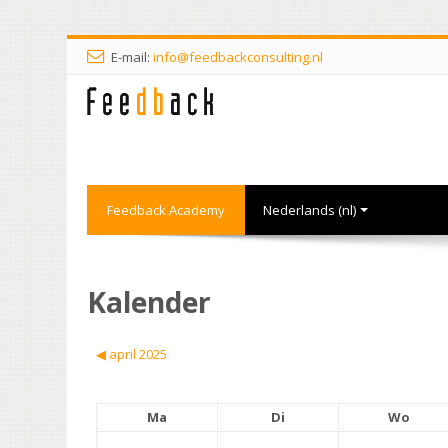
E-mail:
info@feedbackconsulting.nl
Feedback Academy
Nederlands ‎(nl)‎
Kalender
◀︎
april 2025
Ma
Di
Wo