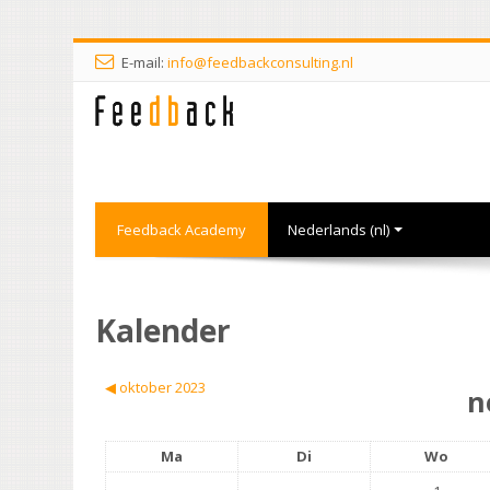
E-mail:
info@feedbackconsulting.nl
Feedback Academy
Nederlands ‎(nl)‎
Kalender
◀︎
oktober 2023
n
Ma
Di
Wo