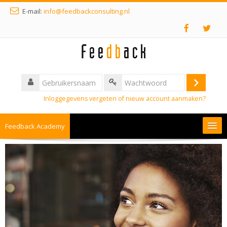
E-mail:
info@feedbackconsulting.nl
Inloggegevens vergeten of nieuw account aanmaken?
Feedback Academy
Nederlands ‎(nl)‎