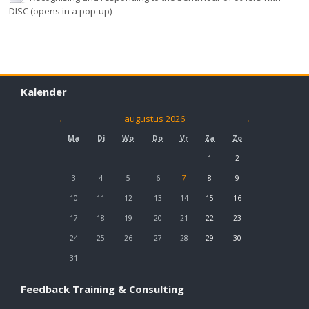
DISC (opens in a pop-up)
Kalender
←
augustus 2026
→
Ma
Di
Wo
Do
Vr
Za
Zo
1
2
3
4
5
6
7
8
9
10
11
12
13
14
15
16
17
18
19
20
21
22
23
24
25
26
27
28
29
30
31
Feedback Training & Consulting